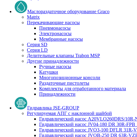
Маслораздаточное оборудование Graco
Matrix
Перекачивающие насосы
Пневмонасосы
Электронасосы
Мембранные насосы
Серия SD
Серия LD
Делительные клапаны Trabon MSP
Другие принадлежности
Ручные насосы
Катушки
Многопозиционные консоли
Раздаточные пистолеты
Комплекты для отработанного материала
Принадлежности
Гидравлика JSE-GROUP
Регулируемая АПГ с наклонной шайбой
Гидравлический насос A20VLO260DRS/10R
Гидравлический насос JV04-180 DR 30R-FPB
Гидравлический насос JVO3-100 DFLR 31R
Гидравлический насос JVOB-250 DR 63R-VZ