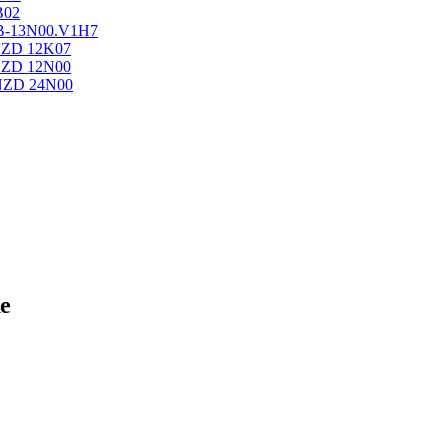
B02
B-13N00.V1H7
NZD 12K07
NZD 12N00
NZD 24N00
е