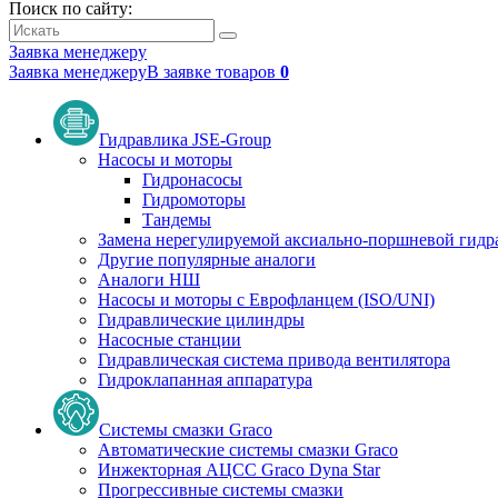
Поиск по сайту:
Заявка менеджеру
Заявка менеджеру
В заявке товаров
0
Гидравлика JSE-Group
Насосы и моторы
Гидронасосы
Гидромоторы
Тандемы
Замена нерегулируемой аксиально-поршневой гидр
Другие популярные аналоги
Аналоги НШ
Насосы и моторы с Еврофланцем (ISO/UNI)
Гидравлические цилиндры
Насосные станции
Гидравлическая система привода вентилятора
Гидроклапанная аппаратура
Системы смазки Graco
Автоматические системы смазки Graco
Инжекторная АЦСС Graco Dyna Star
Прогрессивные системы смазки