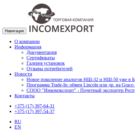
Навигация
О компании
Информация
Документация
Сертификаты
Галерея установок
Отзывы потребителей
Новости
Новое поколение аналогов НШ-32 и НШ-50 уже в Б
Программа Trade-In: обмен Lincoln или др. на Graco
СООО "Инкомэкспорт" - Почетный экспортер Респ
Контакты
+375 (17) 397-64-31
+375 (17) 397-54-37
RU
EN