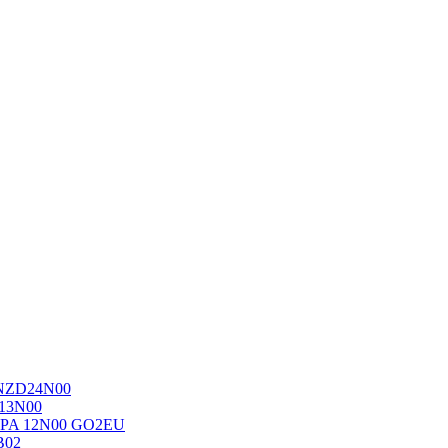
-NZD24N00
 13N00
-VPA 12N00 GO2EU
B02